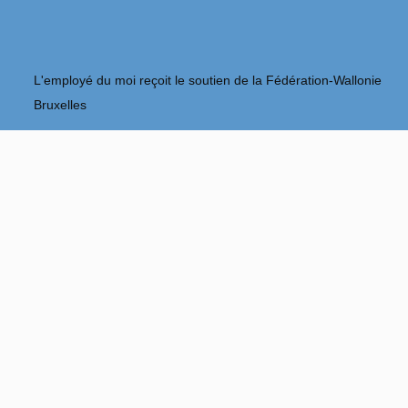
L'employé du moi reçoit le soutien de la Fédération-Wallonie
Bruxelles