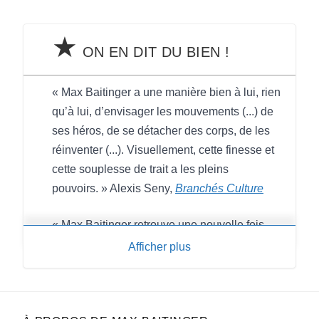
★
ON EN DIT DU BIEN !
« Max Baitinger a une manière bien à lui, rien
qu’à lui, d’envisager les mouvements (...) de
ses héros, de se détacher des corps, de les
réinventer (...). Visuellement, cette finesse et
cette souplesse de trait a les pleins
pouvoirs. » Alexis Seny,
Branchés Culture
« Max Baitinger retrouve une nouvelle fois
ses réflexes de brasseur de la banalité et la
Afficher plus
transforme en une mixture à la saveur
inattendue. » Maxime Gueugneau,
BoDoï
« Roman graphique atypique de bout en bout