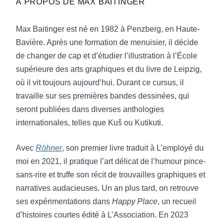
À PROPOS DE
MAX BAITINGER
et parfois (très) impressionnant de maîtrise
graphique et narrative, tant Max Baitinger
Max Baitinger est né en 1982 à Penzberg, en Haute-
essaie et réussit souvent à proposer "autre
Bavière. Après une formation de menuisier, il décide
chose" en bande dessinée. » Olivier Van
de changer de cap et d’étudier l’illustration à l’École
Vaerenbergh,
Focus Vif
supérieure des arts graphiques et du livre de Leipzig,
où il vit toujours aujourd’hui. Durant ce cursus, il
« Une ode graphique, aussi, à la légèreté, au
travaille sur ses premières bandes dessinées, qui
souffle, à la vie, brillamment exécutée au
seront publiées dans diverses anthologies
feutre et aux lavis, par un auteur vraiment
internationales, telles que Kuš ou Kutikuti.
inspiré. » Frank Guigue,
Planete BD
Avec
Röhner
, son premier livre traduit à L’employé du
« Le livre fonctionne globalement comme une
moi en 2021, il pratique l’art délicat de l’humour pince-
BD mentale. Les cases reflètent les états
sans-rire et truffe son récit de trouvailles graphiques et
émotionnels des personnages qui évoluent
narratives audacieuses. Un an plus tard, on retrouve
parfois dans des univers sans décors,
ses expérimentations dans
Happy Place
, un recueil
comme coupé du monde. Le trait se fait alors
d’histoires courtes édité à L’Association. En 2023