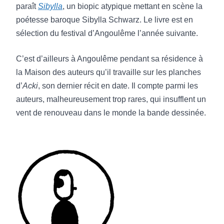
plus fin tendant vers une épure des plus
paraît
Sibylla
, un biopic atypique mettant en scène la
esthétiques. » Anoeta,
Zoo Le Mag
poétesse baroque Sibylla Schwarz. Le livre est en
sélection du festival d’Angoulême l’année suivante.
«
Acki
se révèle une œuvre graphique en
expérimentation constante, cherchant
C’est d’ailleurs à Angoulême pendant sa résidence à
perpétuellement à donner corps à l’évocation
la Maison des auteurs qu’il travaille sur les planches
des pensées et souvenirs dans un absurde
d’
Acki
, son dernier récit en date. Il compte parmi les
drôle toujours charrié par une humanité
auteurs, malheureusement trop rares, qui insufflent un
forte. » Liam Debruel,
Culturaddict
vent de renouveau dans le monde la bande dessinée.