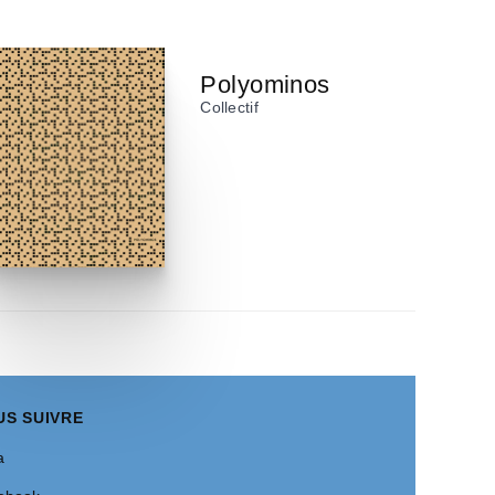
Polyominos
Collectif
US SUIVRE
a